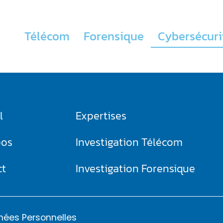
Télécom
Forensique
Cybersécuri
l
Expertises
pos
Investigation Télécom​
ct
Investigation Forensique
nées Personnelles