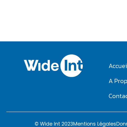
Accuei
A Pro
Conta
© Wide Int 2023
Mentions Légales
Don