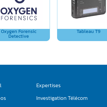
Oxygen Forensic
Tableau T9
Detective
l
Expertises
pos
Investigation Télécom​