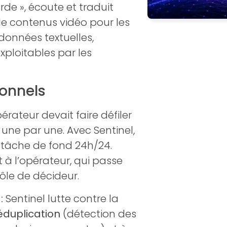
arde », écoute et traduit
e contenus vidéo pour les
onnées textuelles,
ploitables par les
ionnels
rateur devait faire défiler
s une par une. Avec Sentinel,
en tâche de fond 24h/24.
t à l’opérateur, qui passe
ôle de décideur.
:
Sentinel lutte contre la
éduplication
(détection des