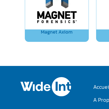
Magnet Axiom
Accuei
A Pro