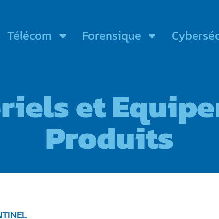
Télécom
Forensique
Cyberséc
riels et Equip
Produits
NTINEL