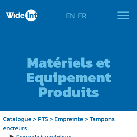
EN
FR
Matériels et
Equipement
Produits
Catalogue
>
PTS
>
Empreinte
> Tampons
encreurs
►