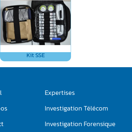
Kit SSE
l
Expertises
pos
Investigation Télécom​
ct
Investigation Forensique