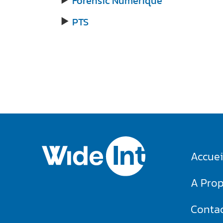
Forensic Numérique
PTS
►
Accuei
A Pro
Conta