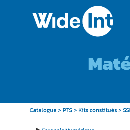
Maté
Catalogue
>
PTS
>
Kits constitués
> SS
►