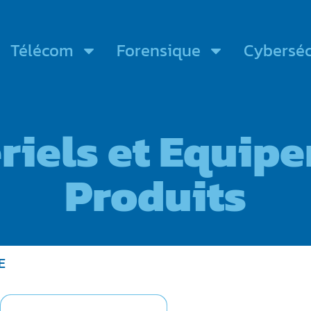
Télécom
Forensique
Cyberséc
riels et Equip
Produits
E